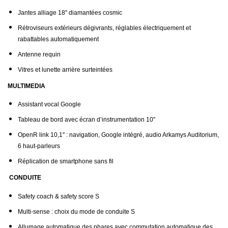
Jantes alliage 18'' diamantées cosmic
Rétroviseurs extérieurs dégivrants, réglables électriquement et
rabattables automatiquement
Antenne requin
Vitres et lunette arrière surteintées
MULTIMEDIA
Assistant vocal Google
Tableau de bord avec écran d’instrumentation 10''
OpenR link 10,1'' : navigation, Google intégré, audio Arkamys Auditorium,
6 haut-parleurs
Réplication de smartphone sans fil
CONDUITE
Safety coach & safety score S
Multi-sense : choix du mode de conduite S
Allumage automatique des phares avec commutation automatique des