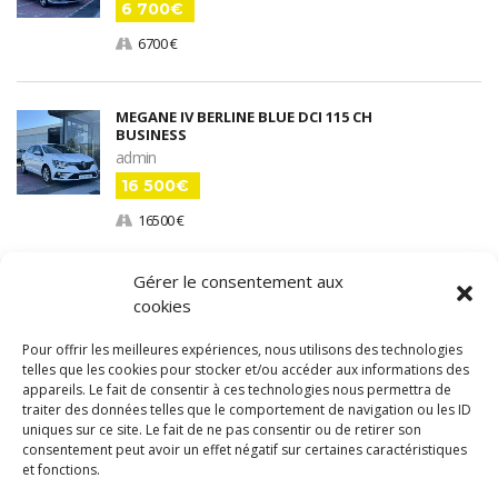
6 700€
6700 €
MEGANE IV BERLINE BLUE DCI 115 CH
BUSINESS
admin
16 500€
16500 €
Gérer le consentement aux
MASTER FOURGON F3500 L2H2 BLUE DCI
cookies
135 CH
admin
Pour offrir les meilleures expériences, nous utilisons des technologies
25 500€
telles que les cookies pour stocker et/ou accéder aux informations des
appareils. Le fait de consentir à ces technologies nous permettra de
25500 €
traiter des données telles que le comportement de navigation ou les ID
uniques sur ce site. Le fait de ne pas consentir ou de retirer son
consentement peut avoir un effet négatif sur certaines caractéristiques
et fonctions.